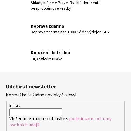
Sklady máme v Praze. Rychlé doručení i
bezproblémové vratky
Doprava zdarma
Doprava zdarma nad 1000 Kč do výdejen GLS
Doručení do tří dnů
na jakékoliv místo
Z
á
Odebírat newsletter
p
Nezmeškejte žádné novinky či slevy!
a
t
E-mail
í
Vložením e-mailu souhlasíte s
podmínkami ochrany
osobních údajů