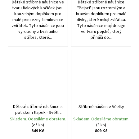
Dětské stříbrné náušnice ve
Dětské stříbrné náušnice
tvaru fialových kočiček jsou
"Pejsci" jsou roztomilým a
kouzelným doplňkem pro
hravým doplňkem pro malé
malé princezny či milovnice
dívky, které milují zvířátka.
zvířátek. Tyto náušnice jsou
Tyto náušnice mají design
vyrobeny z kvalitního
ve tvaru pejsků, který
stříbra, které...
přináší do...
Dětské stříbrné náušnice s
Stříbrné náušnice Včelky
potiskem tlapek - Světle
modré
Skladem. Odesíláme obratem.
Skladem. Odesíláme obratem.
(>5 ks)
(3 ks)
349 Kč
809 Kč