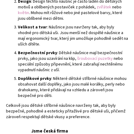
Design
: Design těchto náušnic je často laděn do dětských
r
motivů a oblíbených postaviček z pohádek,
zvířátek
nebo
v
květin
. Mohou mít růžové nebo jiné pastelové barvy, které
k
jsou oblíbené mezi dětmi.
y
Velikost a tvar
: Náušnice jsou navrženy tak, aby byly
v
vhodné pro dětská uši. Jsou menší než dospělé náušnice a
ý
mají ergonomický tvar, který jim umožňuje pohodlně sedět na
p
uších dítěte.
i
Bezpečnostní prvky
: Dětské náušnice mají bezpečnostní
s
prvky, jako jsou uzavírání na klip,
šroubovací puzetky
nebo
u
speciální způsoby připevnění, které zabraňují nechtěnému
vypadnutí náušnic z uší.
Doplňkové prvky
: Některé dětské stříbrné náušnice mohou
obsahovat další doplňky, jako jsou malé korálky, perly nebo
drahokamy, které přidávají na vzhledu a zároveň jsou
bezpečné pro děti.
Celkově jsou dětské stříbrné náušnice navrženy tak, aby byly
bezpečné, pohodlné a esteticky přitažlivé pro dětské uši, přičemž
zároveň respektují dětské vkusy a preference.
Jsme česká firma