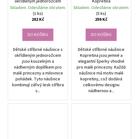
okřídleným jednorožcem
Kopretina
Skladem. Odesíláme obratem.
Skladem. Odesíláme obratem.
(1 ks)
(5 ks)
202 Kč
259 Kč
DO KOŠÍKU
DO KOŠÍKU
Dětské stříbrné náušnice s
Dětské stříbrné náušnice
okřídleným jednorožcem
Kopretina jsou jemné a
jsou kouzelným a
elegantní šperky vhodné
nádherným doplňkem pro
pro malé princezny. Každá
malé princezny a milovnice
náušnice má motiv malé
pohádek. Tyto náušnice
kopretiny, což dodává
kombinují zářivý lesk stříbra
celkovému designu
s...
nádhernou a...