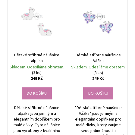
č
V
r
u
ý
o
j
p
e
d
i
m
u
s
e
k
p
t
r
NÁUŠNICE
ů
Dětské stříbrné náušnice
Dětské stříbrné náušnice
o
CINTIA
alpaka
Vážka
FIALOVÁ
d
-
Skladem. Odesíláme obratem.
Skladem. Odesíláme obratem.
u
NÁUŠNICE
(3 ks)
(3 ks)
S
249 Kč
249 Kč
k
KRYSTALY
t
299
DO KOŠÍKU
DO KOŠÍKU
ů
Kč
Dětské stříbrné náušnice
"Dětské stříbrné náušnice
alpaka jsou jemným a
Vážka" jsou jemným a
elegantním doplňkem pro
elegantním doplňkem pro
malé dívky. Tyto náušnice
malé dívky, který zaujme
jsou vyrobeny z kvalitního
svou jedinečností a