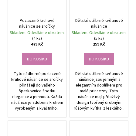
Pozlacené kruhové
Dětské stříbrné květinové
náušnice se srdíčky
náušnice
Skladem. Odesíláme obratem.
Skladem. Odesíláme obratem.
(4 ks)
(5 ks)
479 Kč
259 Kč
DO KOŠÍKU
DO KOŠÍKU
Tyto nádherné pozlacené
Dětské stříbrné květinové
kruhové náušnice se srdíčky
náušnice jsou jemným a
přinášejí do vašeho
elegantním doplňkem pro
šperkovnice špetku
malé princezny. Tyto
elegance a jemnosti. Každá
náušnice mají přitažlivý
náušnice je zdobena kruhem
design tvořený drobným
vyrobeným z kvalitního...
růžovým kvítka z lesklého...