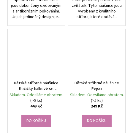
jsou dokončeny oxidovaným
zvířátek. Tyto náušnice jsou
a antikorózním pokováním.
vyrobeny z kvalitního
Jejich jedinečný design je...
stříbra, které dodává...
Dětské stříbrné náušnice
Dětské stříbrné náušnice
Kočičky fialkové se
Pejsci
zirkony
Skladem. Odesíláme obratem.
Skladem. Odesíláme obratem.
(>5 ks)
(>5 ks)
449 Kč
249 Kč
DO KOŠÍKU
DO KOŠÍKU