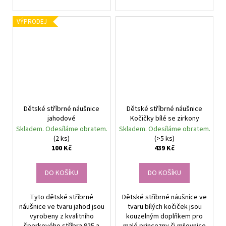
VÝPRODEJ
Dětské stříbrné náušnice
Dětské stříbrné náušnice
jahodové
Kočičky bílé se zirkony
Skladem. Odesíláme obratem.
Skladem. Odesíláme obratem.
(2 ks)
(>5 ks)
100 Kč
439 Kč
DO KOŠÍKU
DO KOŠÍKU
Tyto dětské stříbrné
Dětské stříbrné náušnice ve
náušnice ve tvaru jahod jsou
tvaru bílých kočiček jsou
vyrobeny z kvalitního
kouzelným doplňkem pro
šperkového stříbra 925 a
malé princezny či milovnice