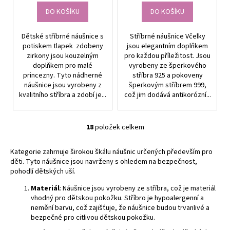
DO KOŠÍKU
DO KOŠÍKU
Dětské stříbrné náušnice s
Stříbrné náušnice Včelky
potiskem tlapek zdobeny
jsou elegantním doplňkem
zirkony jsou kouzelným
pro každou příležitost. Jsou
doplňkem pro malé
vyrobeny ze šperkového
princezny. Tyto nádherné
stříbra 925 a pokoveny
náušnice jsou vyrobeny z
šperkovým stříbrem 999,
kvalitního stříbra a zdobí je...
což jim dodává antikorózní...
18
položek celkem
O
v
Kategorie zahrnuje širokou škálu náušnic určených především pro
l
děti. Tyto náušnice jsou navrženy s ohledem na bezpečnost,
á
pohodlí dětských uší.
d
a
Materiál
: Náušnice jsou vyrobeny ze stříbra, což je materiál
vhodný pro dětskou pokožku. Stříbro je hypoalergenní a
c
nemění barvu, což zajišťuje, že náušnice budou trvanlivé a
í
bezpečné pro citlivou dětskou pokožku.
p