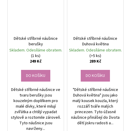
Dětské stříbrné náušnice
Dětské stříbrné náušnice
berušky
Duhová květina
Skladem. Odesíláme obratem.
Skladem. Odesíláme obratem.
(1 ks)
(>5 ks)
249 Kč
289 Kč
DO KOŠÍKU
DO KOŠÍKU
Dětské stříbrné náušnice ve
"Dětské stříbrné náušnice
tvaru berušky jsou
Duhová květina" jsou jako
kouzelným doplňkem pro
malý kousek kouzla, který
malé dívky, které milují
rozzáří tváře malých
zvířátka a chtějí vypadat
princezen. Tyto úžasné
stylově a roztomile zároveň.
náušnice přinášejí do života
Tyto náušnice jsou
dětí jiskru radosti a...
navrženy...