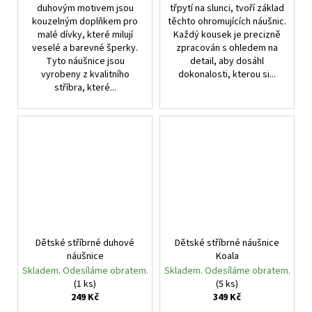
duhovým motivem jsou
třpytí na slunci, tvoří základ
kouzelným doplňkem pro
těchto ohromujících náušnic.
malé dívky, které milují
Každý kousek je precizně
veselé a barevné šperky.
zpracován s ohledem na
Tyto náušnice jsou
detail, aby dosáhl
vyrobeny z kvalitního
dokonalosti, kterou si...
stříbra, které...
Dětské stříbrné duhové
Dětské stříbrné náušnice
náušnice
Koala
Skladem. Odesíláme obratem.
Skladem. Odesíláme obratem.
(1 ks)
(5 ks)
249 Kč
349 Kč