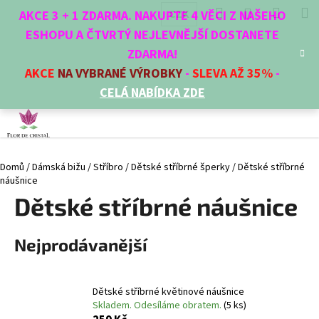
K
Přejít
Hledat
Nákup
M
Přihlášení
CZK
AKCE 3 + 1 ZDARMA. NAKUPTE 4 VĚCI Z NAŠEHO
na
o
obsah
ESHOPU A ČTVRTÝ NEJLEVNĚJŠÍ DOSTANETE
Zpět
Zpět
košík
š
ZDARMA!
í
AKCE
NA VYBRANÉ VÝROBKY
-
SLEVA AŽ 35%
-
C
k
CELÁ NABÍDKA ZDE
o
p
o
t
Domů
/
Dámská bižu
/
Stříbro
/
Dětské stříbrné šperky
/
Dětské stříbrné
ř
náušnice
e
Dětské stříbrné náušnice
b
u
Nejprodávanější
j
e
t
Dětské stříbrné květinové náušnice
e
Skladem. Odesíláme obratem.
(5 ks)
n