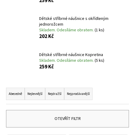
259 Kč
a
j
Dětské stříbrné náušnice s okřídleným
í
jednorožcem
t
Skladem. Odesíláme obratem.
(1 ks)
202 Kč
?
Dětské stříbrné náušnice Kopretina
Skladem. Odesíláme obratem.
(5 ks)
259 Kč
HLEDAT
Ř
a
Abecedně
Nejlevnější
Nejdražší
Nejprodávanější
D
z
o
p
e
o
n
OTEVŘÍT FILTR
r
í
u
p