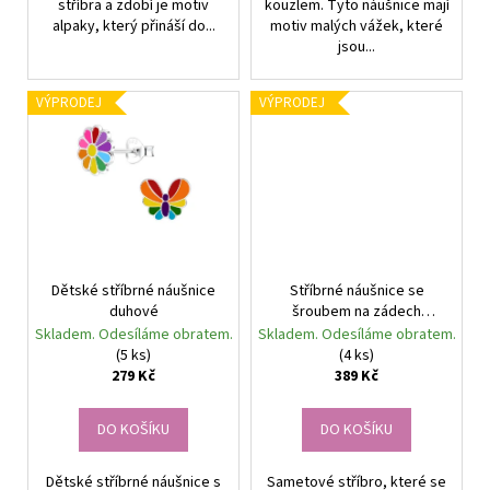
stříbra a zdobí je motiv
kouzlem. Tyto náušnice mají
alpaky, který přináší do...
motiv malých vážek, které
jsou...
VÝPRODEJ
VÝPRODEJ
Dětské stříbrné náušnice
Stříbrné náušnice se
duhové
šroubem na zádech
Jednorožec
Skladem. Odesíláme obratem.
Skladem. Odesíláme obratem.
(5 ks)
(4 ks)
279 Kč
389 Kč
DO KOŠÍKU
DO KOŠÍKU
Dětské stříbrné náušnice s
Sametové stříbro, které se