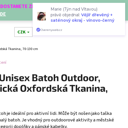
Í DOSTANETE ZDARMA!
Marie (Týn nad Vltavou)
ZDE
právě objednal:
Vějíř dřevěný +
saténový okraj - vínovo-černý
Hledat
Přihlášení
Nákupní
Overenyweb.cz
dní doplňky
CZK
Novinky
Doplňkový prodej
Dá
rdská Tkanina, 70-130 cm
košík
cení
 Unisex Batoh Outdoor,
ická Oxfordská Tkanina,
Následující
h je ideální pro aktivní lidi. Může být nošen jako taška
alý batoh. Je vhodný pro outdoorové aktivity a městské
egorii doplňky a pánské kabelky.