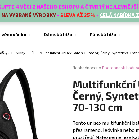
AKUPTE 4 VĚCI Z NAŠEHO ESHOPU A ČTVRTÝ NEJLEVNĚJŠ
E
NA VYBRANÉ VÝROBKY
-
SLEVA AŽ 35%
-
CELÁ NABÍDKA 
Co potřebujete najít?
s věnováním
Dámská bižu
Pánská bižu
Mó
tašky a ledvinky
Multifunkční Unisex Batoh Outdoor, Černý, Syntetická Oxfo
HLEDAT
Průměrné
Neohodnoceno
Podrobnosti hodno
hodnocení
produktu
Multifunkční
Doporučujeme
je
0,0
Černý, Syntet
z
5
70-130 cm
hvězdiček.
Tento unisex multifunkční bato
přes rameno, ledvinka nebo m
prostředí. Nalezneme ho v kat