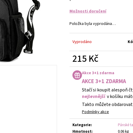
DĚTSKÉ STŘÍBRNÉ NÁUŠNICE VÁŽKA
NÁUŠNICE - DUHA 
249 Kč
299 Kč
Možnosti doručení
Položka byla vyprodána…
Vyprodáno
Kó
215 Kč
Měrná
cena:
Akce 3+1 zdarma
AKCE 3+1 ZDARMA
Stačí si koupit alespoň č
nejlevnější
v košíku mát
Takto můžete obdarovat 
Podmínky akce
Kategorie
:
Pánské ta
Hmotnost
:
0.06 kg