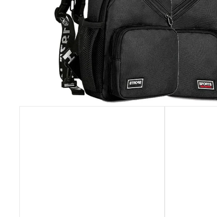
NÁHRDELNÍK A NÁUŠNICE ROZPUSTILÉ
KORÁLKY - ČERNÁ
259 Kč