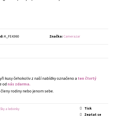
- NÁUŠNICE S KRYSTALY
d:
K_FE4360
Značka:
Camerazar
tyři kusy čehokoliv z naší nabídky označeno a
ten čtvrtý
e od
nás zdarma.
členy rodiny nebo jenom sebe.
Tisk
šky a ledvinky
Zeptat se