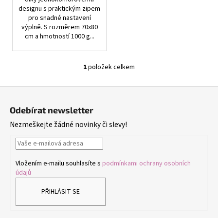
č
designu s praktickým zipem
u
pro snadné nastavení
j
výplně. S rozměrem 70x80
e
cm a hmotností 1000 g...
m
e
1
položek celkem
O
v
NÁHRDELNÍK
Z
A
l
NÁUŠNICE
á
á
ROZPUSTILÉ
Odebírat newsletter
d
p
KORÁLKY
Nezmeškejte žádné novinky či slevy!
-
a
a
ČERNÁ
c
t
259
í
í
Kč
p
Vložením e-mailu souhlasíte s
podmínkami ochrany osobních
r
údajů
v
k
PŘIHLÁSIT SE
y
v