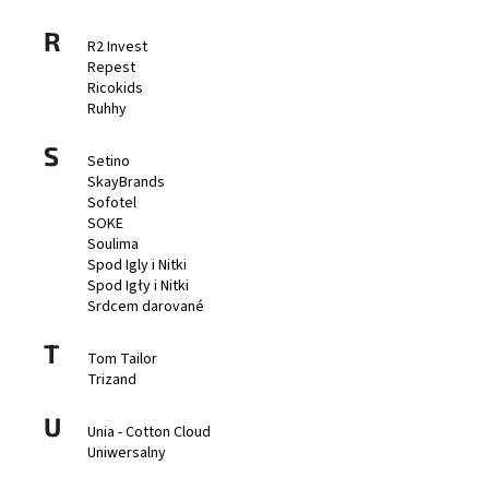
R
R2 Invest
Repest
Ricokids
Ruhhy
S
Setino
SkayBrands
Sofotel
SOKE
Soulima
Spod Igly i Nitki
Spod Igły i Nitki
Srdcem darované
T
Tom Tailor
Trizand
U
Unia - Cotton Cloud
Uniwersalny