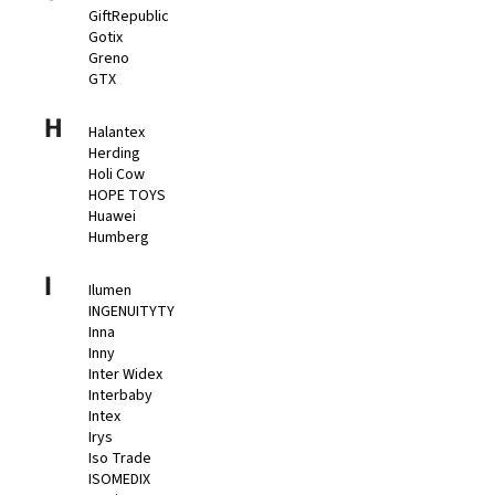
GiftRepublic
Gotix
Greno
GTX
H
Halantex
Herding
Holi Cow
HOPE TOYS
Huawei
Humberg
I
Ilumen
INGENUITYTY
Inna
Inny
Inter Widex
Interbaby
Intex
Irys
Iso Trade
ISOMEDIX