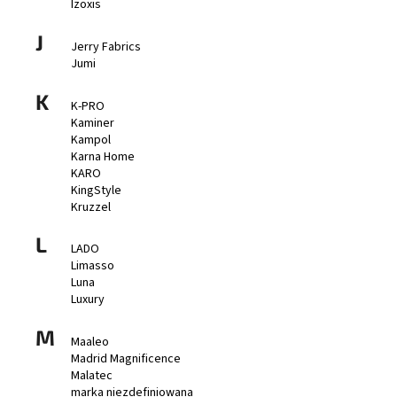
Izoxis
J
Jerry Fabrics
Jumi
K
K-PRO
Kaminer
Kampol
Karna Home
KARO
KingStyle
Kruzzel
L
LADO
Limasso
Luna
Luxury
M
Maaleo
Madrid Magnificence
Malatec
marka niezdefiniowana