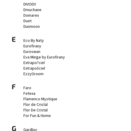
č
DIVODV
u
Dmuchane
j
Domarex
e
Duet
m
Dunmoon
e
E
Eco By Naty
Eurofirany
NÁRAMEK
Euroswan
Z
Eva Minge by Eurofirany
PRAVÝCH
Extrapo?ciel
KAMENŮ
Extrapościel
ACHÁT
EzzyGroom
RŮŽOVÝ
A
HEMATIT.
F
Faro
UNISEX
Fetexa
149
Flamenco Mystique
Kč
Flor de Cristal
Flor De Cristal
For Fun & Home
G
Gardlov