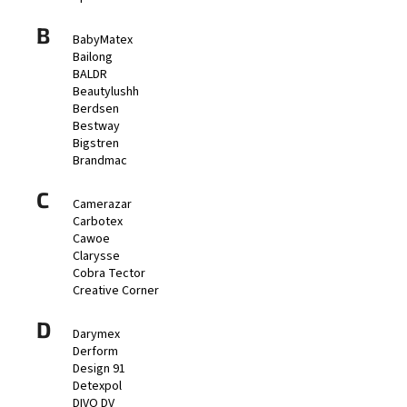
a
B
BabyMatex
j
Bailong
í
BALDR
t
Beautylushh
Berdsen
?
Bestway
Bigstren
Brandmac
C
Camerazar
HLEDAT
Carbotex
Cawoe
Clarysse
Cobra Tector
D
Creative Corner
o
D
p
Darymex
o
Derform
r
Design 91
Detexpol
u
DIVO DV