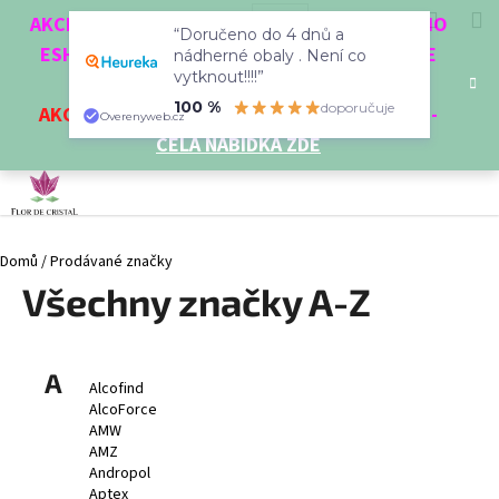
K
Přejít
Hledat
Nákup
M
Přihlášení
CZK
AKCE 3 + 1 ZDARMA. NAKUPTE 4 VĚCI Z NAŠEHO
na
“Doručeno do 4 dnů a
o
obsah
ESHOPU A ČTVRTÝ NEJLEVNĚJŠÍ DOSTANETE
Zpět
Zpět
nádherné obaly . Není co
košík
š
vytknout!!!!”
ZDARMA!
í
100 %
doporučuje
AKCE
NA VYBRANÉ VÝROBKY
-
SLEVA AŽ 35%
-
C
Overenyweb.cz
k
CELÁ NABÍDKA ZDE
o
p
o
t
Domů
/
Prodávané značky
ř
Všechny značky A-Z
e
b
u
j
A
Alcofind
e
AlcoForce
AMW
t
AMZ
e
Andropol
n
Aptex