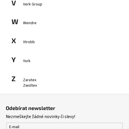
V
Verk Group
W
Wendre
X
Xtrobb
Y
York
Z
Zaratex
Zwoltex
Z
á
Odebírat newsletter
p
Nezmeškejte žádné novinky či slevy!
a
t
E-mail