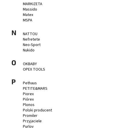
MARKIZETA
Massido
Matex
MSPA
N
NATTOU
Nefretete
Neo-Sport
Nukido
O
OKBABY
OPEX TOOLS
P
Pethaus
PETITE&MARS
Piorex
Piórex
Plonos
Polski producent
Promiler
Przyjaciele
Purlov