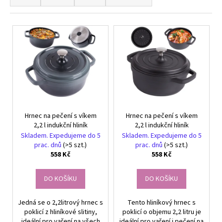
z
a
e
j
V
n
í
ý
í
t
p
p
?
i
r
s
o
p
d
r
u
HLEDAT
Hrnec na pečení s víkem
Hrnec na pečení s víkem
o
k
2,2 l indukční hliník
2,2 l indukční hliník
d
Skladem. Expedujeme do 5
Skladem. Expedujeme do 5
t
u
prac. dnů
(>5 szt.)
prac. dnů
(>5 szt.)
ů
558 Kč
558 Kč
k
D
t
o
DO KOŠÍKU
DO KOŠÍKU
p
ů
o
r
Jedná se o 2,2litrový hrnec s
Tento hliníkový hrnec s
u
poklicí z hliníkové slitiny,
poklicí o objemu 2,2 litru je
ideální pro vaření na všech
ideální pro vaření i pečení na