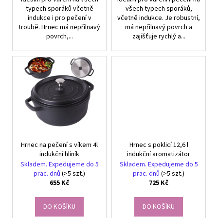
č
typech sporáků včetně
všech typech sporáků,
u
indukce i pro pečení v
včetně indukce. Je robustní,
j
troubě. Hrnec má nepřilnavý
má nepřilnavý povrch a
e
povrch,...
zajišťuje rychlý a...
m
e
TERMOIZOLAČNÍ
SÁČEK
NA
SNÍDANI
A
OBĚD
ŠEDÝ
Hrnec na pečení s víkem 4l
Hrnec s poklicí 12,6 l
149
Kč
indukční hliník
indukční aromatizátor
Skladem. Expedujeme do 5
Skladem. Expedujeme do 5
prac. dnů
(>5 szt.)
prac. dnů
(>5 szt.)
655 Kč
725 Kč
DO KOŠÍKU
DO KOŠÍKU