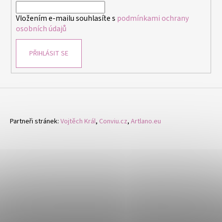
í
í
p
Vložením e-mailu souhlasíte s
podmínkami ochrany
r
osobních údajů
v
k
PŘIHLÁSIT SE
y
v
ý
p
i
s
u
Partneři stránek:
Vojtěch Král
,
Conviu.cz
,
Artlano.eu