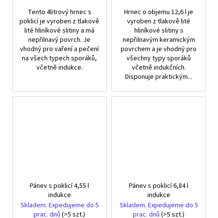
Tento 4litrový hrnec s
Hrnec o objemu 12,6 l je
poklicí je vyroben z tlakově
vyroben z tlakově lité
lité hliníkové slitiny a má
hliníkové slitiny s
nepřilnavý povrch. Je
nepřilnavým keramickým
vhodný pro vaření a pečení
povrchem a je vhodný pro
na všech typech sporáků,
všechny typy sporáků
včetně indukce.
včetně indukčních.
Disponuje praktickým...
Pánev s poklicí 4,55 l
Pánev s poklicí 6,84 l
indukce
indukce
Skladem. Expedujeme do 5
Skladem. Expedujeme do 5
prac. dnů
(>5 szt.)
prac. dnů
(>5 szt.)