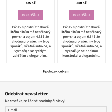
475 Kč
580 Kč
DO KOŠÍKU
DO KOŠÍKU
Pánev s poklicí z tlakově
Pánev s poklicí z tlakově
litého hliníku má nepřilnavý
litého hliníku má nepřilnavý
povrch a objem 4,55 l. Je
povrch a objem 6,84 l. Je
vhodná pro všechny typy
vhodná pro všechny typy
sporáků, včetně indukce, a
sporáků, včetně indukce, a
vyznačuje se rychlým
vyznačuje se odolnou
zahřátím a elegantním...
konstrukcí a elegantním...
6
položek celkem
O
v
Z
l
á
á
Odebírat newsletter
d
p
Nezmeškejte žádné novinky či slevy!
a
a
c
t
E-mail