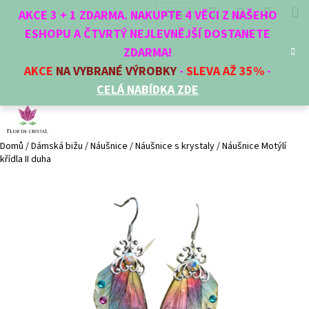
K
Přejít
Hledat
Nákup
M
Přihlášení
CZK
AKCE 3 + 1 ZDARMA. NAKUPTE 4 VĚCI Z NAŠEHO
na
o
obsah
ESHOPU A ČTVRTÝ NEJLEVNĚJŠÍ DOSTANETE
Zpět
Zpět
košík
š
ZDARMA!
í
AKCE
NA VYBRANÉ VÝROBKY
-
SLEVA AŽ 35%
-
C
k
CELÁ NABÍDKA ZDE
o
p
o
t
Domů
/
Dámská bižu
/
Náušnice
/
Náušnice s krystaly
/
Náušnice Motýlí
křídla II duha
ř
e
b
u
j
e
t
e
n