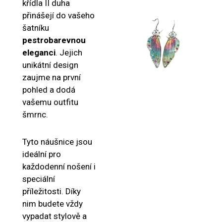
křídla II duha
přinášejí do vašeho
šatníku
pestrobarevnou
eleganci
. Jejich
unikátní design
zaujme na první
pohled a dodá
vašemu outfitu
šmrnc.
Tyto náušnice jsou
ideální pro
každodenní nošení i
speciální
příležitosti. Díky
nim budete vždy
vypadat stylově a