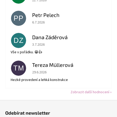
21.7.2026
Petr Pelech
PP
Hodnocení obchodu je 5 z 5 hvězdiček.
6.7.2026
Dana Záděrová
DZ
Hodnocení obchodu je 5 z 5 hvězdiček.
3.7.2026
Vše v pořádku. 😁👍
Tereza Müllerová
TM
Hodnocení obchodu je 5 z 5 hvězdiček.
29.6.2026
Hezké provedení a lehká konstrukce
Zobrazit další hodnocení
Z
á
Odebírat newsletter
p