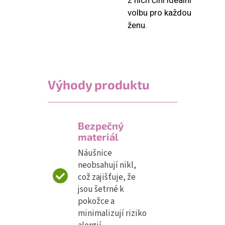
z nich činí ideální
volbu pro každou
ženu.
Výhody produktu
Bezpečný
materiál
Náušnice
neobsahují nikl,
což zajišťuje, že
jsou šetrné k
pokožce a
minimalizují riziko