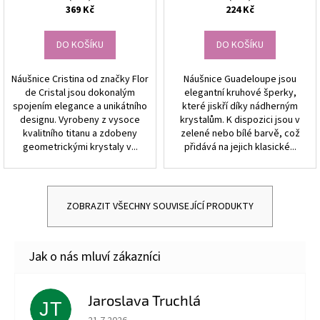
369 Kč
224 Kč
DO KOŠÍKU
DO KOŠÍKU
Náušnice Cristina od značky Flor
Náušnice Guadeloupe jsou
de Cristal jsou dokonalým
elegantní kruhové šperky,
spojením elegance a unikátního
které jiskří díky nádherným
designu. Vyrobeny z vysoce
krystalům. K dispozici jsou v
kvalitního titanu a zdobeny
zelené nebo bílé barvě, což
geometrickými krystaly v...
přidává na jejich klasické...
ZOBRAZIT VŠECHNY SOUVISEJÍCÍ PRODUKTY
Jaroslava Truchlá
JT
Hodnocení obchodu je 5 z 5 hvězdiček.