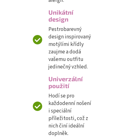
alergií.
Unikátní
design
Pestrobarevný
design inspirovaný
motýlími křídly
zaujme a dodá
vašemu outfitu
jedinečný vzhled.
Univerzální
použití
Hodí se pro
každodenní nošení
i speciální
příležitosti, což z
nich činí ideální
doplněk.