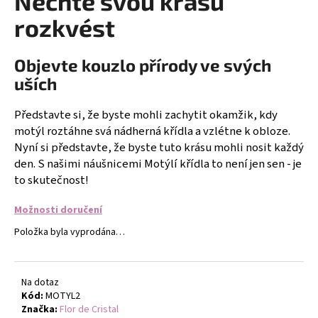
Nechte svou krásu
č
u
rozkvést
j
e
Objevte kouzlo přírody ve svých
m
e
uších
Představte si, že byste mohli zachytit okamžik, kdy
ETHNO
motýl roztáhne svá nádherná křídla a vzlétne k obloze.
NÁRAMEK
CARDÍACO
Nyní si představte, že byste tuto krásu mohli nosit každý
JASPIS
den. S našimi náušnicemi Motýlí křídla to není jen sen - je
-
to skutečnost!
TYRKYSOVÝ
II
-
Možnosti doručení
NÁRAMEK
S
Položka byla vyprodána…
KAMENY
427
Kč
Na dotaz
Kód:
MOTYL2
Značka:
Flor de Cristal