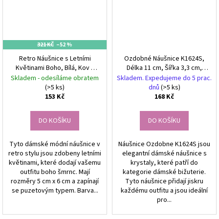
321 KČ
–52 %
Retro Náušnice s Letními
Ozdobné Náušnice K1624S,
Květinami Boho, Bílá, Kov a
Délka 11 cm, Šířka 3,3 cm,
Akryl, 5x6 cm
Antialergické
Skladem - odesíláme obratem
Skladem. Expedujeme do 5 prac.
(>5 ks)
dnů
(>5 ks)
153 Kč
168 Kč
DO KOŠÍKU
DO KOŠÍKU
Tyto dámské módní náušnice v
Náušnice Ozdobne K1624S jsou
retro stylu jsou zdobeny letními
elegantní dámské náušnice s
květinami, které dodají vašemu
krystaly, které patří do
outfitu boho šmrnc. Mají
kategorie dámské bižuterie.
rozměry 5 cm x 6 cm a zapínají
Tyto náušnice přidají jiskru
se puzetovým typem. Barva...
každému outfitu a jsou ideální
pro...