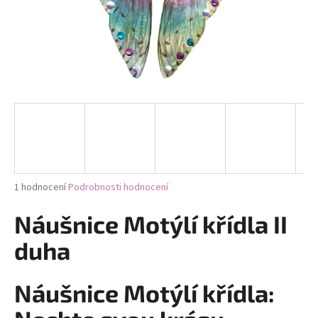
a
j
í
t
?
HLEDAT
Průměrné
1 hodnocení
Podrobnosti hodnocení
hodnocení
produktu
Náušnice Motýlí křídla II
D
je
5,0
o
duha
z
p
5
o
hvězdiček.
Náušnice Motýlí křídla:
r
u