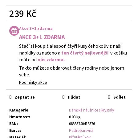
239 Kč
Měrná
cena:
Akce 3+1 zdarma
AKCE 3+1 ZDARMA
Stačí si koupit alespoň čtyři kusy čehokoliv z naší
nabídky označeno a
ten čtvrtý nejlevnější
v košíku
máte od
nás zdarma.
Takto můžete obdarovat členy rodiny nebo jenom
sebe.
Podmínky akce
Zeptat se
Hlídat
Sdílet
Kategorie
:
Dámské náušnice s krystaly
Hmotnost
:
0.03 kg
EAN
:
08595740413576
Barva
:
Pestrobarevná
Materiál
:
Bižutérní kov