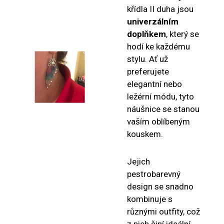
křídla II duha jsou
univerzálním
doplňkem
, který se
hodí ke každému
stylu. Ať už
preferujete
elegantní nebo
ležérní módu, tyto
náušnice se stanou
vaším oblíbeným
kouskem.
Jejich
pestrobarevný
design se snadno
kombinuje s
různými outfity, což