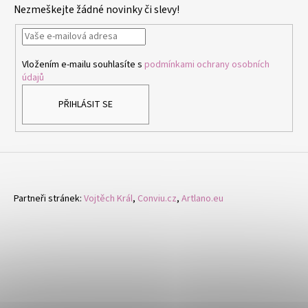
Nezmeškejte žádné novinky či slevy!
a
t
í
Vložením e-mailu souhlasíte s
podmínkami ochrany osobních
údajů
PŘIHLÁSIT SE
Partneři stránek:
Vojtěch Král
,
Conviu.cz
,
Artlano.eu